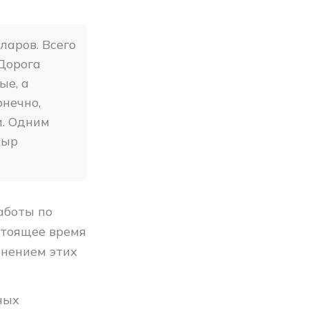
аров. Всего 
Дорога 
е, а 
нечно, 
. Одним 
ыр 
аботы по
стоящее время
анением этих
ных