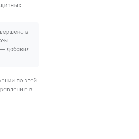
ащитных
вершено в 
ем 
— добавил 
ении по этой
правлению в