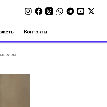
южеты
Контакты
имволом