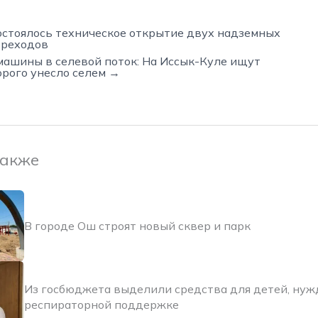
остоялось техническое открытие двух надземных
ереходов
машины в селевой поток: На Иссык-Куле ищут
орого унесло селем →
также
В городе Ош строят новый сквер и парк
Из госбюджета выделили средства для детей, ну
респираторной поддержке