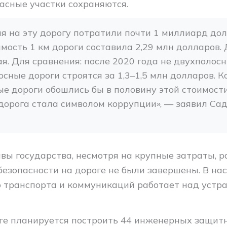
пасные участки сохраняются.
мя на эту дорогу потратили почти 1 миллиард долл
имость 1 км дороги составила 2,29 млн долларов. 
я. Для сравнения: после 2020 года не двухполосны
сные дороги строятся за 1,3–1,5 млн долларов. Ко
е дороги обошлись бы в половину этой стоимости
 дорога стала символом коррупции», — заявил Сад
авы государства, несмотря на крупные затраты, р
безопасности на дороге не были завершены. В на
 транспорта и коммуникаций работает над устр
оге планируется построить 44 инженерных защит