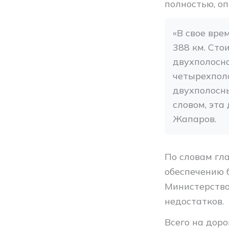
полностью, о
«В свое вре
388 км. Сто
двухполосна
четырехполо
двухполосны
словом, эта
Жапаров.
По словам гл
обеспечению 
Министерство
недостатков.
Всего на дор