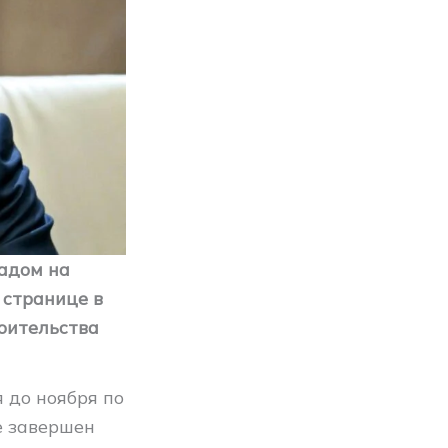
адом на
 странице в
роительства
 до ноября по
е завершен