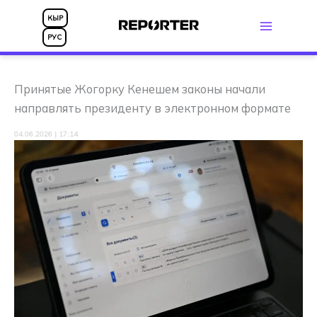
Перейти
КЫР
к
РУС
содержимому
Принятые Жогорку Кенешем законы начали
направлять президенту в электронном формате
04.06.2026 | 17:14