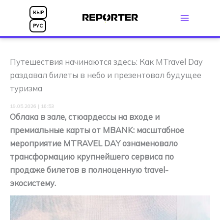
Перейти
КЫР
к
РУС
содержимому
Путешествия начинаются здесь: Как MTravel Day
раздавал билеты в небо и презентовал будущее
туризма
19.05.2026 | 16:53
Облака в зале, стюардессы на входе и
премиальные карты от MBANK: масштабное
мероприятие MTRAVEL DAY ознаменовало
трансформацию крупнейшего сервиса по
продаже билетов в полноценную travel-
экосистему.