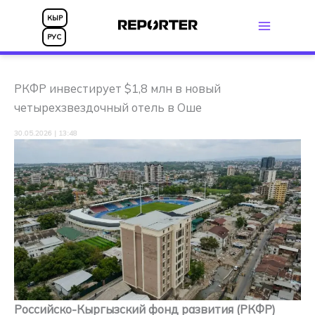
Перейти
КЫР
к
РУС
содержимому
РКФР инвестирует $1,8 млн в новый
четырехзвездочный отель в Оше
30.05.2026 | 13:48
Российско-Кыргызский фонд развития (РКФР)