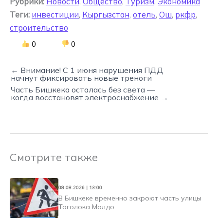
Рубрики:
Новости
,
Общество
,
Туризм
,
Экономика
Теги:
инвестиции
,
Кыргызстан
,
отель
,
Ош
,
ркфр
,
строительство
0
0
← Внимание! С 1 июня нарушения ПДД
начнут фиксировать новые треноги
Часть Бишкека осталась без света —
когда восстановят электроснабжение →
Смотрите также
08.08.2026 | 13:00
В Бишкеке временно закроют часть улицы
Тоголока Молдо