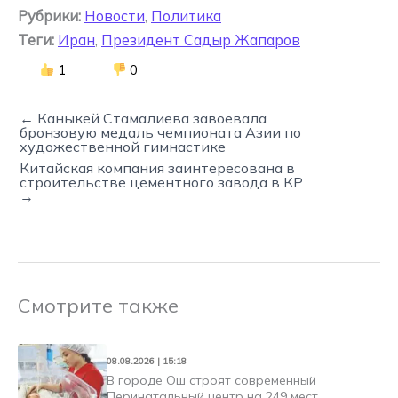
Рубрики:
Новости
,
Политика
Теги:
Иран
,
Президент Садыр Жапаров
1
0
← Каныкей Стамалиева завоевала
бронзовую медаль чемпионата Азии по
художественной гимнастике
Китайская компания заинтересована в
строительстве цементного завода в КР
→
Смотрите также
08.08.2026 | 15:18
В городе Ош строят современный
Перинатальный центр на 249 мест