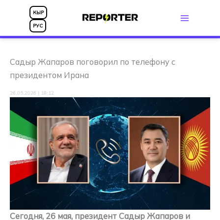
Перейти
КЫР
к
РУС
содержимому
Садыр Жапаров поговорил по телефону с
президентом Ирана
26.05.2026 | 18:12
Сегодня, 26 мая, президент Садыр Жапаров и