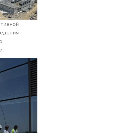
ртивной
ведения
о
и.