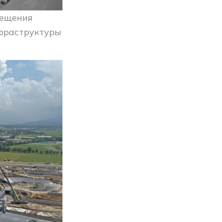
мещения
нфраструктуры