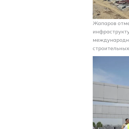
Жапаров отме
инфраструкту
международны
строительных