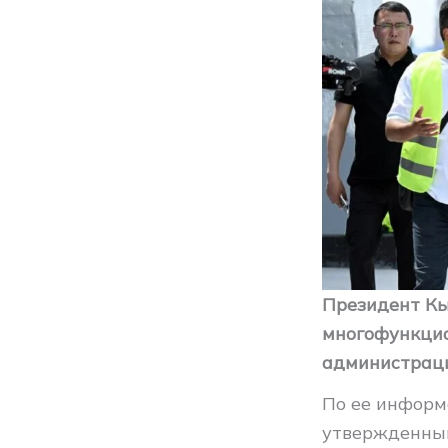
Президент Кы
многофункцио
администраци
По ее информа
утвержденным