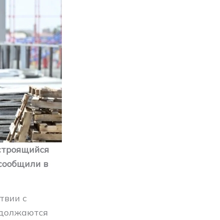
строящийся
сообщили в
твии с
одолжаются