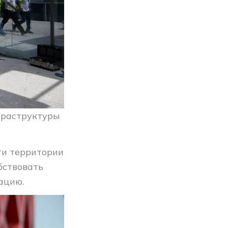
фраструктуры
ти территории
бствовать
ацию.