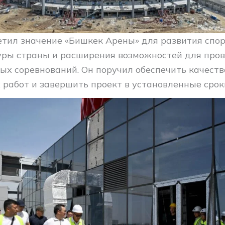
тил значение «Бишкек Арены» для развития спо
ры страны и расширения возможностей для про
х соревнований. Он поручил обеспечить качеств
 работ и завершить проект в установленные срок