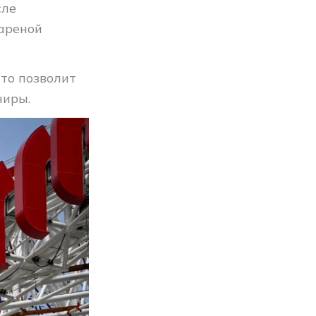
сле
ареной
что позволит
ниры.