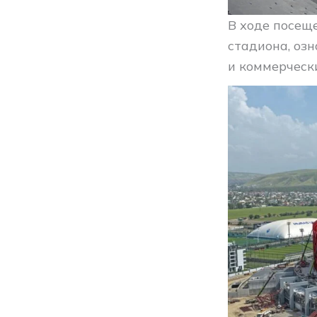
В ходе посещ
стадиона, оз
и коммерчески