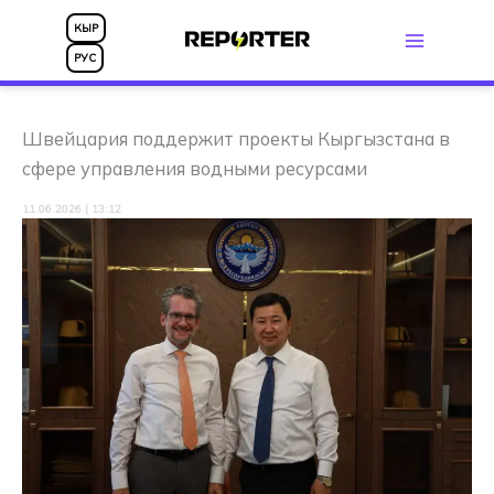
Перейти
КЫР
к
РУС
содержимому
Швейцария поддержит проекты Кыргызстана в
сфере управления водными ресурсами
11.06.2026 | 13:12