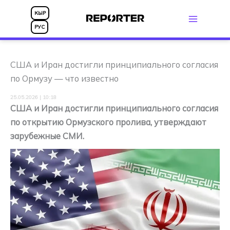
Перейти
КЫР
к
РУС
содержимому
США и Иран достигли принципиального согласия
по Ормузу — что известно
25.05.2026 | 10:18
США и Иран достигли принципиального согласия
по открытию Ормузского пролива, утверждают
зарубежные СМИ.