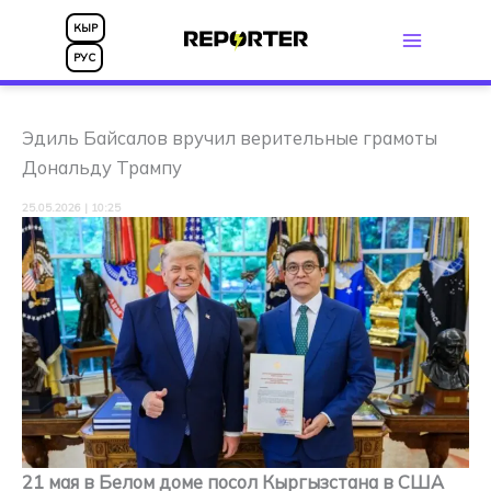
Перейти
КЫР
к
РУС
содержимому
Эдиль Байсалов вручил верительные грамоты
Дональду Трампу
25.05.2026 | 10:25
21 мая в Белом доме посол Кыргызстана в США