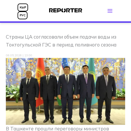
Перейти
КЫР
к
РУС
содержимому
Страны ЦА согласовали объем подачи воды из
Токтогульской ГЭС в период поливного сезона
08.05.2026 | 13:00
В Ташкенте прошли переговоры министров