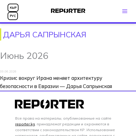
Перейти
КЫР
к
РУС
содержимому
ДАРЬЯ САПРЫНСКАЯ
Июнь 2026
09.06.2026
Кризис вокруг Ирана меняет архитектуру
безопасности в Евразии — Дарья Сапрынская
Все права на материалы, опубликованные на сайте
reporter.kg
, принадлежат редакции и охраняются в
соответствии с законодательством КР. Использование
материалов, опубликованных на сайте, допускается с