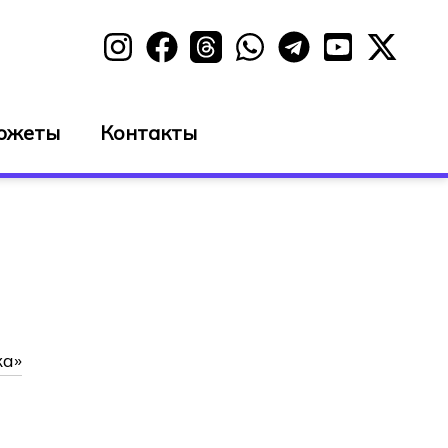
южеты
Контакты
ка»