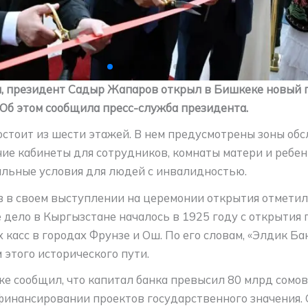
я, президент Садыр Жапаров открыл в Бишкеке новый 
 Об этом сообщила пресс-служба президента.
остоит из шести этажей. В нем предусмотрены зоны об
чие кабинеты для сотрудников, комнаты матери и ребен
льные условия для людей с инвалидностью.
в своем выступлении на церемонии открытия отметил,
 дело в Кыргызстане началось в 1925 году с открытия
 касс в городах Фрунзе и Ош. По его словам, «Элдик Ба
этого исторического пути.
е сообщил, что капитал банка превысил 80 млрд сомов
финансировании проектов государственного значения.