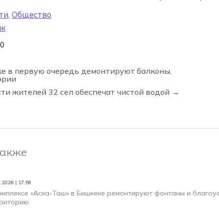
ти
,
Общество
нк
0
ке в первую очередь демонтируют балконы,
эрии
ти жителей 32 сел обеспечат чистой водой →
также
.2026 | 17:56
омплексе «Аска-Таш» в Бишкеке ремонтируют фонтаны и благо
риторию