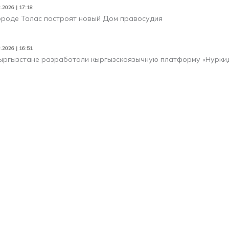
.2026 | 17:18
ороде Талас построят новый Дом правосудия
.2026 | 16:51
ыргызстане разработали кыргызскоязычную платформу «Нуркид