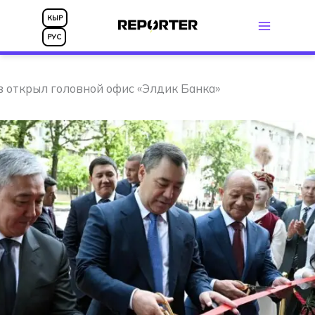
Перейти
КЫР
к
РУС
содержимому
 открыл головной офис «Элдик Банка»