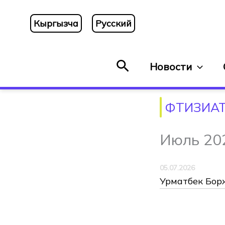
Перейти
к
Кыргызча
Русский
содержимому
Поиск
Новости
ФТИЗИА
Июль 20
05.07.2026
Урматбек Борж