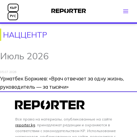
Перейти
КЫР
к
РУС
содержимому
НАЦЦЕНТР
Июль 2026
05.07.2026
Урматбек Боржиев: «Врач отвечает за одну жизнь,
руководитель — за тысячи»
Все права на материалы, опубликованные на сайте
reporter.kg
, принадлежат редакции и охраняются в
соответствии с законодательством КР. Использование
материалов, опубликованных на сайте, допускается с