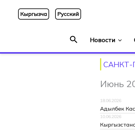
Перейти
к
Кыргызча
Русский
содержимому
Поиск
Новости
САНКТ-
Июнь 2
18.06.2026
Адылбек Кас
10.06.2026
Кыргызстанс