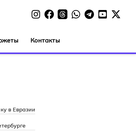
южеты
Контакты
ку в Евразии
етербурге