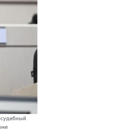
 судебный
имя