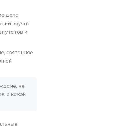
ие дела
аний звучат
епутатов и
е, связанное
олной
ждане, не 
, с какой 
дельные