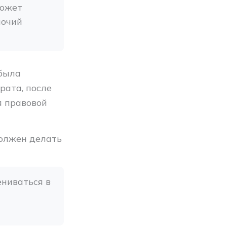
ожет 
очий 
 была
рата, после
я правовой
должен делать
ниваться в 