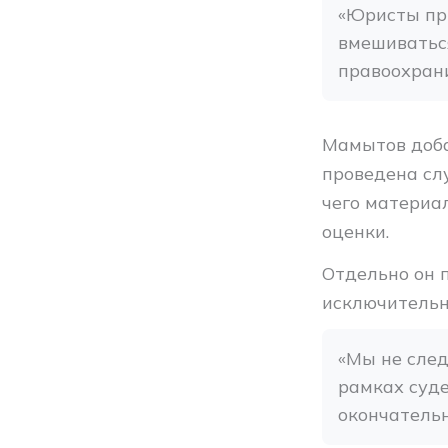
«Юристы при
вмешиваться
правоохрани
Мамытов доба
проведена сл
чего материа
оценки.
Отдельно он 
исключительн
«Мы не след
рамках суде
окончательн