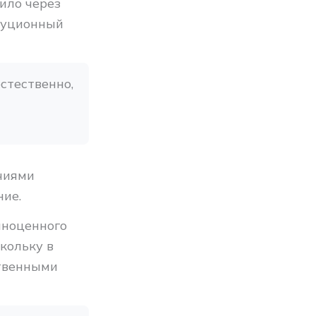
ило через
туционный
тественно, 
чиями
ние.
лноценного
кольку в
ственными