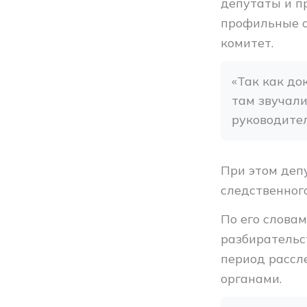
депутаты и п
профильные с
комитет.
«Так как до
там звучал
руководител
При этом деп
следственног
По его слова
разбирательс
период рассл
органами.