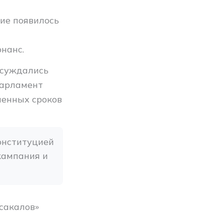
ие появилось
я
нанс.
обсуждались
парламент
ленных сроков
нституцией 
ампания и 
сакалов»