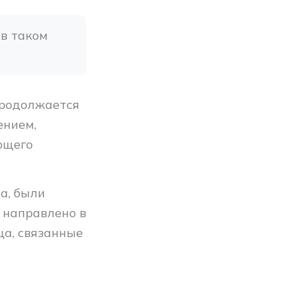
в таком 
продолжается
ением,
ющего
а, были
 направлено в
ца, связанные