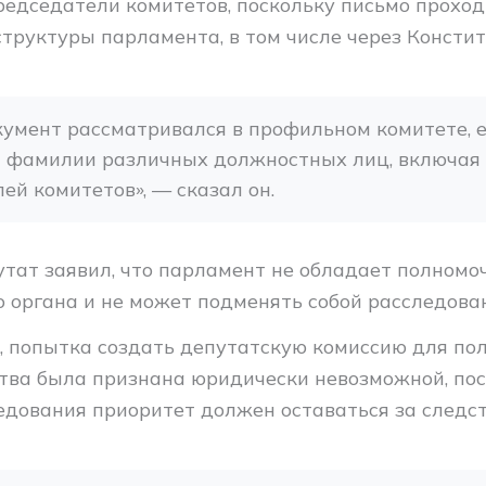
редседатели комитетов, поскольку письмо проход
труктуры парламента, в том числе через Консти
кумент рассматривался в профильном комитете, ес
и фамилии различных должностных лиц, включая 
ей комитетов», — сказал он.
утат заявил, что парламент не обладает полномо
о органа и не может подменять собой расследова
м, попытка создать депутатскую комиссию для по
тва была признана юридически невозможной, пос
едования приоритет должен оставаться за след