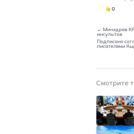
0
← Минздрав КР
инсультов
Подписано сог
писателями Кы
Смотрите 