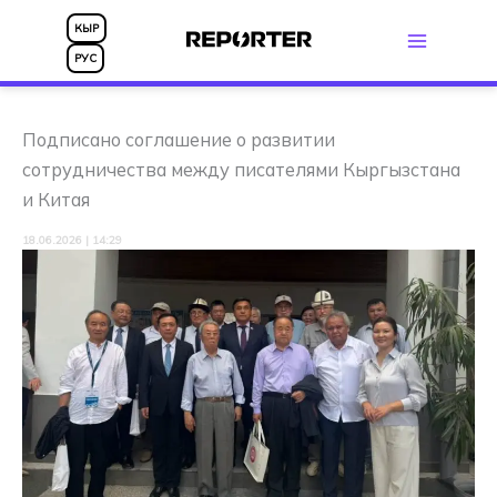
Перейти
КЫР
к
РУС
содержимому
Подписано соглашение о развитии
сотрудничества между писателями Кыргызстана
и Китая
18.06.2026 | 14:29