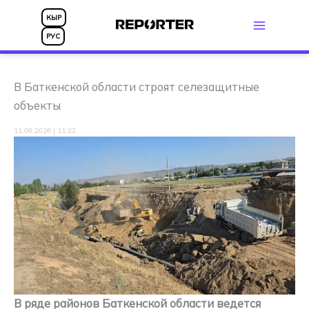
Перейти
КЫР
к
РУС
содержимому
В Баткенской области строят селезащитные
объекты
11.06.2026 | 11:22
В ряде районов Баткенской области ведется