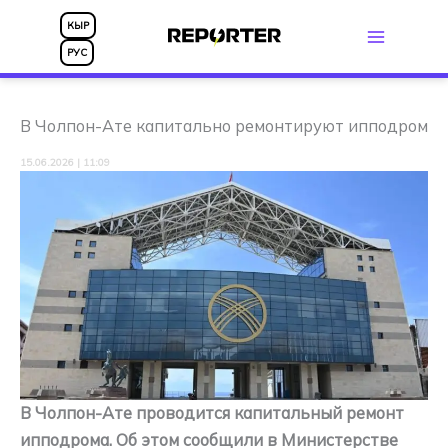
Перейти
КЫР
к
РУС
содержимому
В Чолпон-Ате капитально ремонтируют ипподром
15.06.2026 | 11:09
В Чолпон-Ате проводится капитальный ремонт
ипподрома. Об этом сообщили в Министерстве