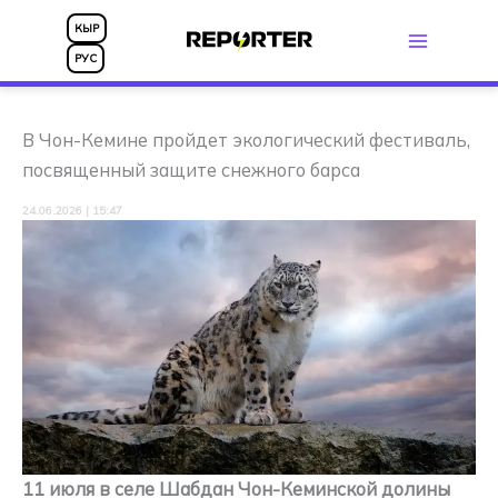
Перейти
КЫР
к
РУС
содержимому
В Чон-Кемине пройдет экологический фестиваль,
посвященный защите снежного барса
24.06.2026 | 15:47
11 июля в селе Шабдан Чон-Кеминской долины