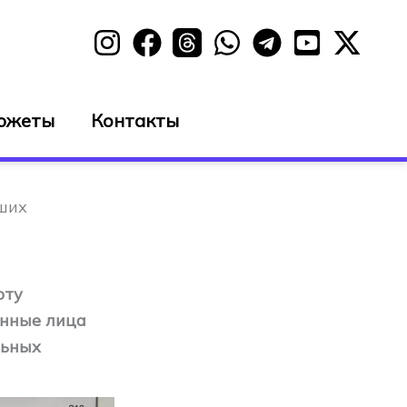
южеты
Контакты
ших
оту
енные лица
льных