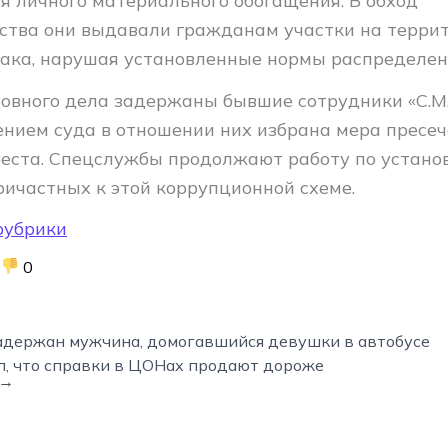
я личного материального обогащения. В обход
ства они выдавали гражданам участки на терри
ака, нарушая установленные нормы распределен
ловного дела задержаны бывшие сотрудники «С.М.
ением суда в отношении них избрана мера пресеч
еста. Спецслужбы продолжают работу по устано
ричастных к этой коррупционной схеме.
рубрики
0
адержан мужчина, домогавшийся девушки в автобусе
л, что справки в ЦОНах продают дороже
 →