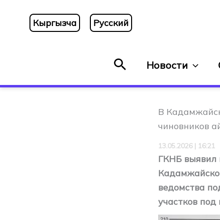
Перейти
к
Кыргызча
Русский
содержимому
Поиск
Новости
В Кадамжайс
чиновников а
13.05.2026 | 16:21
ГКНБ выявил 
Кадамжайског
ведомства по
участков под