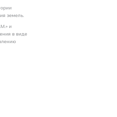
тории
ия земель.
М.» и
ения в виде
влению