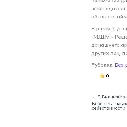
положение дл
законодатель
айылного айм
В рамках уго
«М.Ш.М.». Реш
домашнего ар
других лиц, п
Рубрики:
Без 
0
← В Бишкеке з
Бекешев заяви
себестоимости