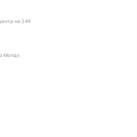
центр на 249
ка Молдо