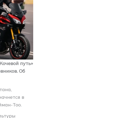
Кочевой путь»
вников. Об
тана,
начнется в
йман-Тоо.
льтуры