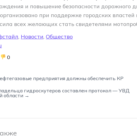
вождения и повышение безопасности дорожного д
организовано при поддержке городских властей 
сила всех желающих стать свидетелями мотопроб
фстайл
,
Новости
,
Общество
ш
0
нефтегазовые предприятия должны обеспечить КР
ладельца гидроскутеров составлен протокол — УВД
й области →
также