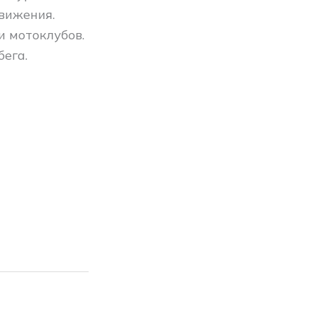
вижения.
и мотоклубов.
ега.