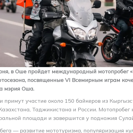
июня, в Оше пройдет международный мотопробег «
отосезона, посвященные VI Всемирным играм коче
а мэрия Оша.
и примут участие около 150 байкеров из Кыргызс
Казахстана, Таджикистана и России. Мотопробег 
тральной площади и завершится у подножия Сула
бега — развитие мототуризма, популяризация ку