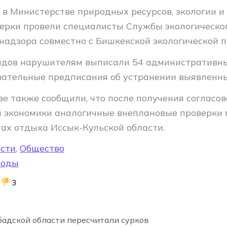
 в Министерстве природных ресурсов, экологии и
верки провели специалисты Службы экологическо
 надзора совместно с Бишкекской экологической 
йдов нарушителям выписали 54 административн
зательные предписания об устранении выявленн
ве также сообщили, что после получения согласо
 экономики аналогичные внеплановые проверки 
тах отдыха Иссык-Кульской области.
сти
,
Общество
роды
3
адской области пересчитали сурков