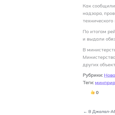
Как сообщили
надзора, про
технического
По итогам ре
и выдали обя
В министерст
Министерства
других объек
Рубрики:
Ново
Теги:
минпри
0
← В Джалал-Аб