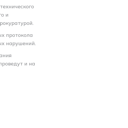
 технического
го и
прокуратурой.
ых протокола
ых нарушений.
вания
проведут и на