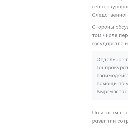
генпрокуроро
Следственног
Стороны обсу
том числе пе
государстве 
Отдельное в
Генпрокурат
взаимодейст
помощи по у
Кыргызстан
По итогам вс
развитии сот