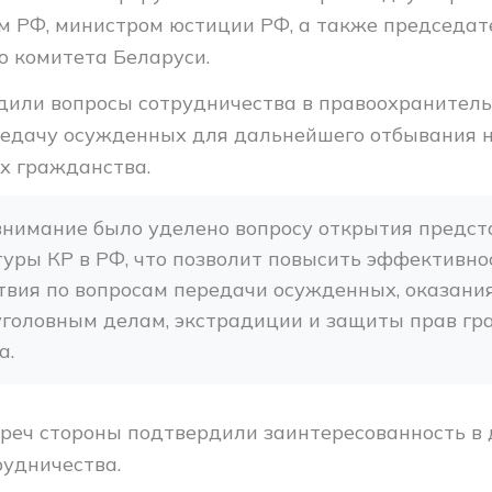
м РФ, министром юстиции РФ, а также председа
о комитета Беларуси.
дили вопросы сотрудничества в правоохранитель
редачу осужденных для дальнейшего отбывания 
их гражданства.
нимание было уделено вопросу открытия предста
уры КР в РФ, что позволит повысить эффективнос
вия по вопросам передачи осужденных, оказания
головным делам, экстрадиции и защиты прав гр
а.
треч стороны подтвердили заинтересованность в
рудничества.