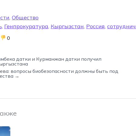
сти
,
Общество
ь
,
Генпрокуратура
,
Кыргызстан
,
Россия
,
сотруднич
0
мбека датки и Курманжан датки получил
ыргызстана
ева: вопросы биобезопасности должны быть под
ества →
также