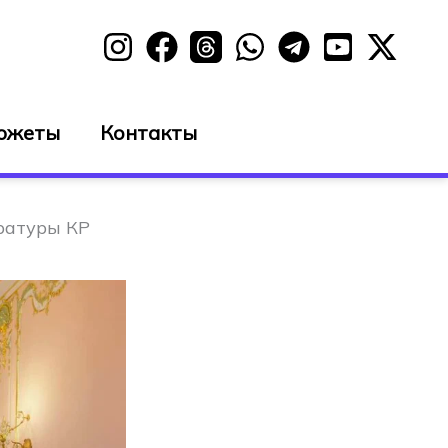
южеты
Контакты
ратуры КР