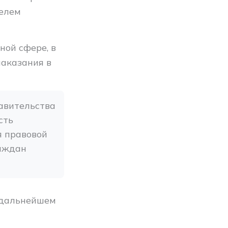
телем
ной сфере, в
наказания в
вительства 
ть 
 правовой 
аждан 
 дальнейшем