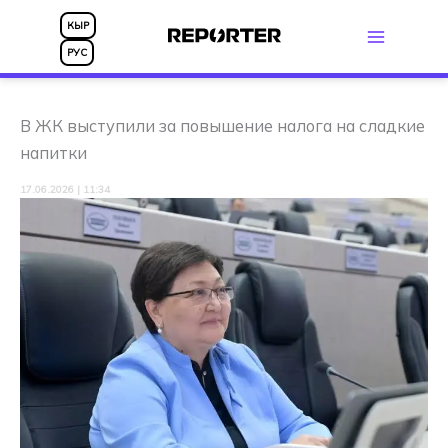
Перейти
КЫР
к
РУС
содержимому
В ЖК выступили за повышение налога на сладкие
напитки
17.06.2026 | 11:34