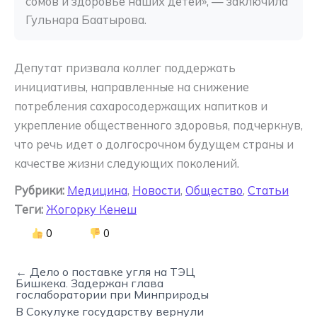
сомов и здоровье наших детей», — заключила 
Гульнара Баатырова.
Депутат призвала коллег поддержать
инициативы, направленные на снижение
потребления сахаросодержащих напитков и
укрепление общественного здоровья, подчеркнув,
что речь идет о долгосрочном будущем страны и
качестве жизни следующих поколений.
Рубрики:
Медицина
,
Новости
,
Общество
,
Статьи
Теги:
Жогорку Кенеш
0
0
← Дело о поставке угля на ТЭЦ
Бишкека. Задержан глава
гослаборатории при Минприроды
В Сокулуке государству вернули