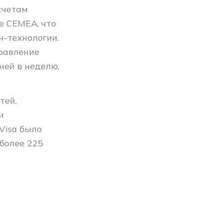
счетам
е CEMEA, что
н-технологии.
равление
ней в неделю,
тей,
и
Visa было
более 225