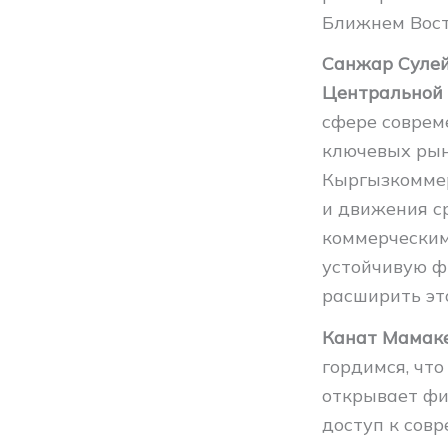
Ближнем Вост
Санжар Сулей
Центральной
сфере соврем
ключевых рын
Кыргызкоммер
и движения с
коммерческим
устойчивую ф
расширить это
Канат Мамаке
гордимся, что
открывает фи
доступ к сов