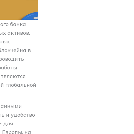
ого банка
х активов,
нных
блокчейна в
роводить
работы
ствляются
ей глобальной
ованными
ь и удобство
и для
 Европы, на