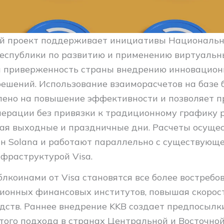
й проект поддерживает инициативы Национальн
еспублики по развитию и применению виртуальны
 приверженность страны внедрению инновацио
ешений. Использование взаиморасчетов на базе 
ено на повышение эффективности и позволяет п
ерации без привязки к традиционному графику 
чая выходные и праздничные дни. Расчеты осуще
йн Solana и работают параллельно с существующ
фраструктурой Visa.
блкоинами от Visa становятся все более востреб
ионных финансовых институтов, повышая скорост
дств. Раннее внедрение KKB создает предпосылк
того подхода в странах Центральной и Восточной