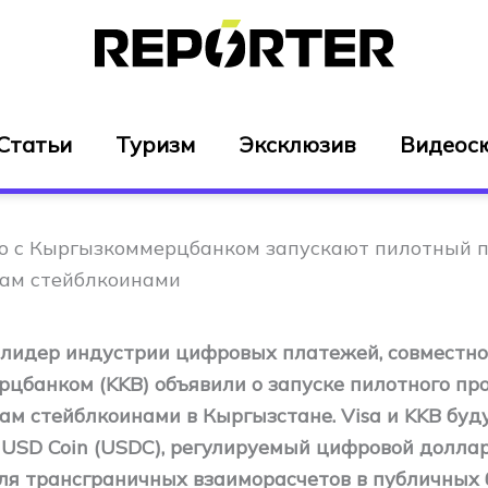
Статьи
Туризм
Эксклюзив
Видеос
но с Кыргызкоммерцбанком запускают пилотный п
ам стейблкоинами
й лидер индустрии цифровых платежей, совместно
цбанком (KKB) объявили о запуске пилотного про
ам стейблкоинами в Кыргызстане. Visa и KKB буд
 USD Coin (USDC), регулируемый цифровой долла
для трансграничных взаиморасчетов в публичных 