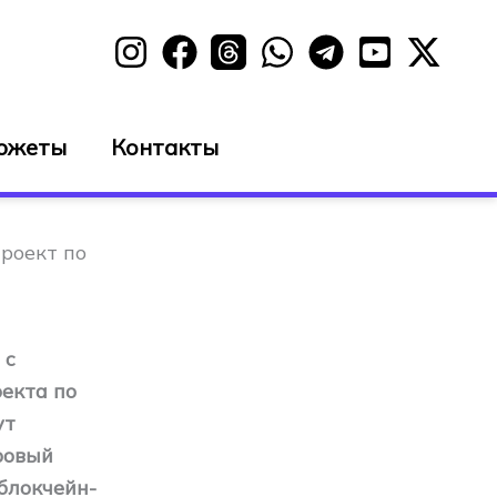
южеты
Контакты
роект по
 с
екта по
ут
ровый
блокчейн-