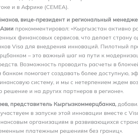
оке и в Африке (CEMEA).
манов, вице-президент и региональный менеджер
 Азии
прокомментировал: «Кыргызстан активно ра
енных финансовых сервисов, что делает страну о
ков Visa для внедрения инноваций. Пилотный пр
цбанком – это важный шаг на пути к модерниза
редств. Возможность проводить расчеты в блокче
 банком помогает создавать более доступную, э
инансовую систему, и мы с нетерпением ждем в
 решение и на других партнеров в регионе».
ев, представитель Кыргызкоммерцбанка,
добави
 участвуем в запуске этой инновации вместе с Vis
нансовым организациям в развивающихся стран
ременным платежным решениям без границ».