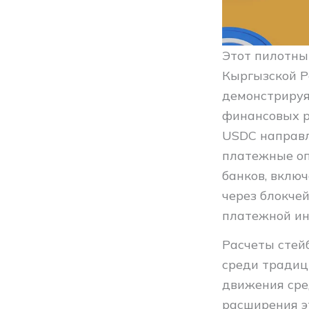
Этот пилотны
Кыргызской Р
демонстрируя
финансовых р
USDC направл
платежные оп
банков, вклю
через блокче
платежной ин
Расчеты стей
среди традиц
движения сре
расширения э