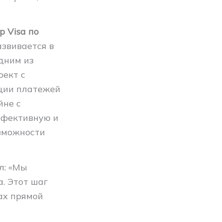
 Visa по
звивается в
дним из
оект с
ции платежей
йне с
ффективную и
озможности
л: «Мы
a. Этот шаг
ах прямой