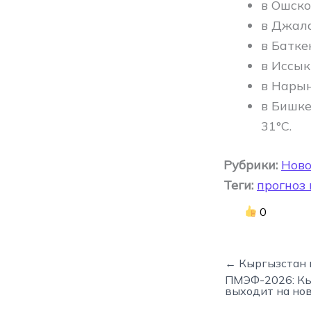
в Ошско
в Джала
в Батке
в Иссык
в Нарын
в Бишке
31°C.
Рубрики:
Ново
Теги:
прогноз
0
← Кыргызстан 
ПМЭФ-2026: Кы
выходит на но