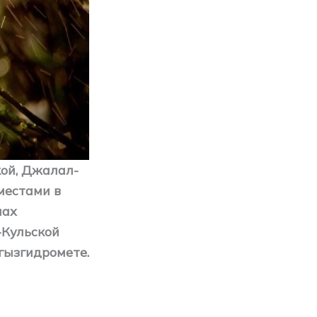
кой, Джалал-
местами в
нах
-Кульской
гызгидромете.