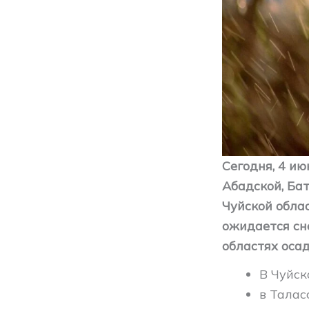
Сегодня, 4 ию
Абадской, Ба
Чуйской обла
ожидается сн
областях оса
В Чуйск
в Талас