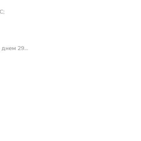
C;
, днем 29…