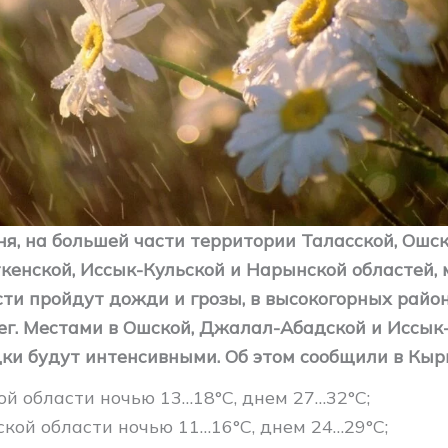
ня, на большей части территории Таласской, Ошс
ткенской, Иссык-Кульской и Нарынской областей, 
сти пройдут дожди и грозы, в высокогорных райо
ег. Местами в Ошской, Джалал-Абадской и Иссык
дки будут интенсивными. Об этом сообщили в Кыр
ой области ночью 13…18°C, днем 27…32°C;
ской области ночью 11…16°C, днем 24…29°C;