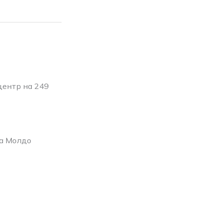
центр на 249
ка Молдо