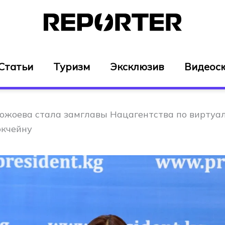
Статьи
Туризм
Эксклюзив
Видеос
ожоева стала замглавы Нацагентства по виртуа
окчейну