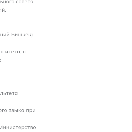
ьного совета
ий.
ний Бишкек).
ситета, в
о
льтета
го языка при
 Министерство