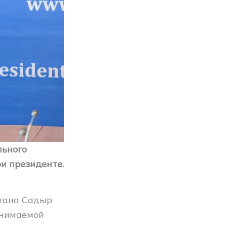
льного
и президенте.
тана Садыр
анимаемой