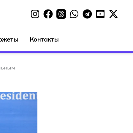
южеты
Контакты
льным