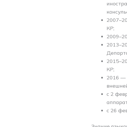
иностра
консуль
2007–2
КР;
2009–20
2013–20
Департ
2015–20
КР;
2016 —
внешней
с 2 фев
аппарат
с 26 фе
Знание языков