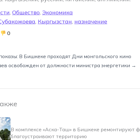
сти
,
Общество
,
Экономика
Субакожоева
,
Кыргызстан
,
назначение
0
показы: В Бишкеке проходят Дни монгольского кино
аев освобожден от должности министра энергетики →
также
В комплексе «Аска-Таш» в Бишкеке ремонтируют 
благоустраивают территорию