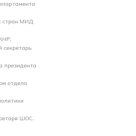
Департамента
х стран МИД
КНР;
й секретарь
а президента
ом отдела
политики
кретаря ШОС.