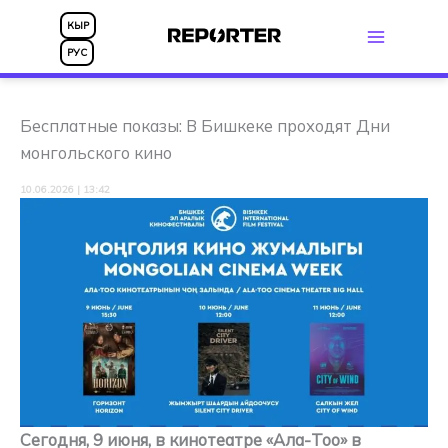
Перейти
КЫР
к
РУС
содержимому
Бесплатные показы: В Бишкеке проходят Дни
монгольского кино
10.06.2026 | 13:42
Сегодня, 9 июня, в кинотеатре «Ала-Тоо» в