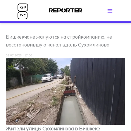
Перейти
КЫР
к
РУС
содержимому
Бишкекчане жалуются на стройкомпанию, не
восстановившую канал вдоль Сухомлинова
02.07.2026 | 17:06
Жители улицы Сухомлинова в Бишкеке