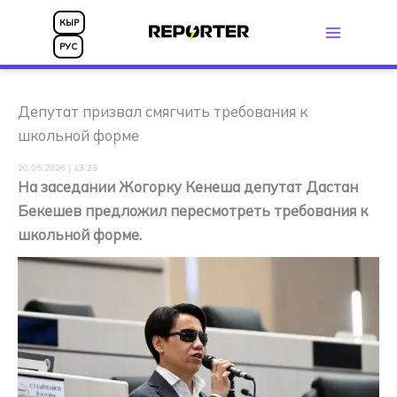
Перейти
КЫР
к
РУС
содержимому
Депутат призвал смягчить требования к
школьной форме
20.05.2026 | 13:23
На заседании Жогорку Кенеша депутат Дастан
Бекешев предложил пересмотреть требования к
школьной форме.