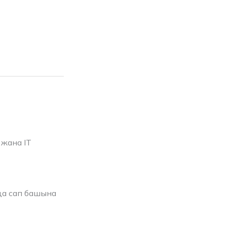
жана IT
да сап башына