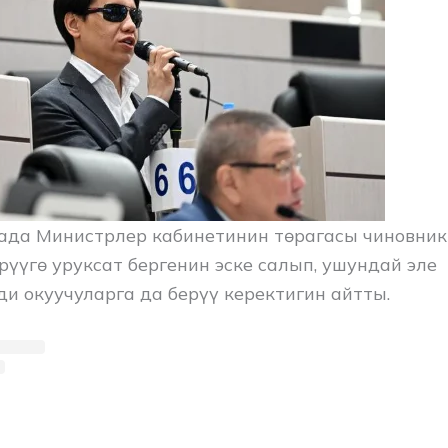
ада Министрлер кабинетинин төрагасы чиновник
рүүгө уруксат бергенин эске салып, ушундай эле
и окуучуларга да берүү керектигин айтты.