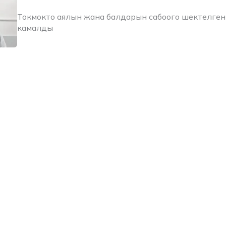
Токмокто аялын жана балдарын сабоого шектелген
камалды