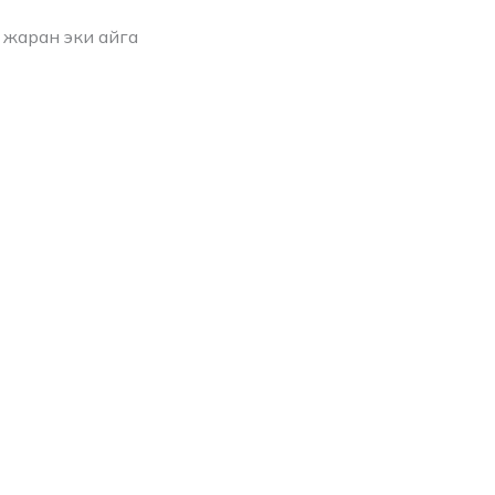
 жаран эки айга