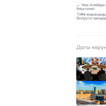
← Чоң-Алайда 
башталат
ТИМ жарандард
болууга чакыр
Дагы көрү