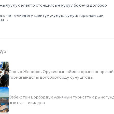
жылуулук электр станциясын куруу боюнча долбоор
ы чет өлкөдөгү шектүү жумуш сунуштарынан сак
ды →
ңүз
Садыр Жапаров Орусиянын аймактарына өнөр жай 
тармагындагы долбоорлорду сунуштады
Өзбекстан Борбордук Азиянын туристтик рыногун
чыкты — изилдөө