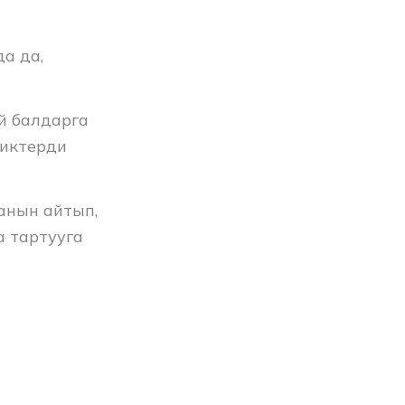
а да,
й балдарга
диктерди
анын айтып,
 тартууга