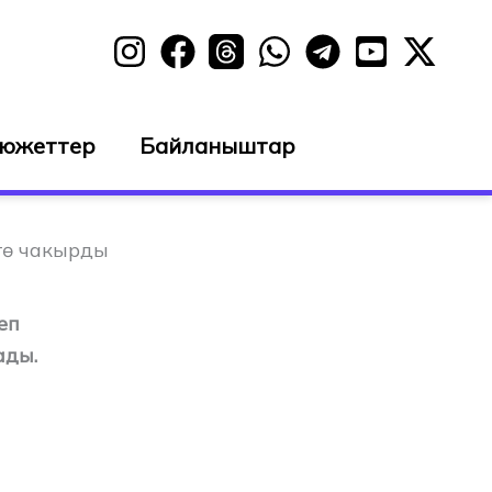
сюжеттер
Байланыштар
гө чакырды
еп
ады.