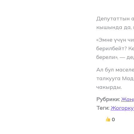
Депутаттын а
кышында да, 
«Эмне үчүн ч
берилбейт? К
берели», — де
Ал бул масел
талкууга Мад
чакырды.
Рубрики:
Жаң
Теги:
Жогорку
0