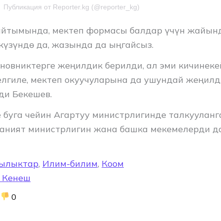
Публикация от Reporter.kg (@reporter_kg)
йтымында, мектеп формасы балдар үчүн жайынд
күзүндө да, жазында да ыңгайсыз.
иновниктерге жеңилдик берилди, ал эми кичинеке
елгиле, мектеп окуучуларына да ушундай жеңил
ди Бекешев.
е буга чейин Агартуу министрлигинде талкууланг
аният министрлигин жана башка мекемелерди да
ылыктар
,
Илим-билим
,
Коом
 Кенеш
0