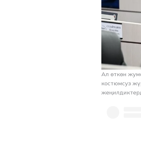
Ал өткөн жум
костюмсуз жү
жеңилдиктерд