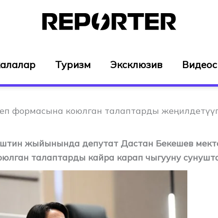
алалар
Туризм
Эксклюзив
Видео
теп формасына коюлган талаптарды жеңилдетүү
ештин жыйынында депутат Дастан Бекешев мект
юлган талаптарды кайра карап чыгууну сунушт