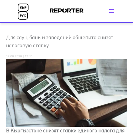
Перейти
КЫР
к
РУС
содержимому
Для саун, бань и заведений общепита снизят
налоговую ставку
12.06.2026 | 17:11
В Кыргызстане снизят ставки единого налога для