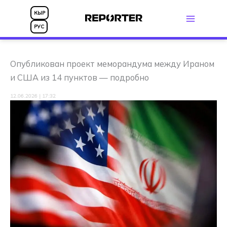
Перейти
КЫР
к
РУС
содержимому
Опубликован проект меморандума между Ираном
и США из 14 пунктов — подробно
12.06.2026 | 17:32