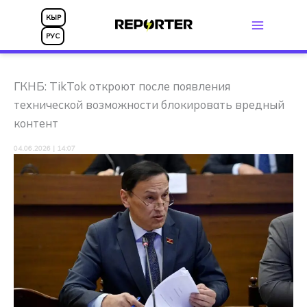
Перейти
КЫР
к
РУС
содержимому
ГКНБ: TikTok откроют после появления
технической возможности блокировать вредный
контент
04.06.2026 | 14:07