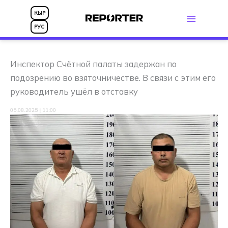
Перейти
КЫР
к
РУС
содержимому
Инспектор Счётной палаты задержан по
подозрению во взяточничестве. В связи с этим его
руководитель ушёл в отставку
05.08.2025 | 11:00