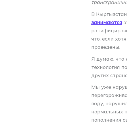
трансграничн
В Кыргызстан
занимаются
э
ратифицирова
что, если хот
проведены.
Я думаю, что
технология по
других страна
Мы уже наруш
перегоражива
воду, нарушил
нормальных по
пополнения о