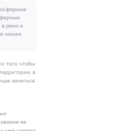
мосферные 
сферные 
в реки и 
я наших 
о того, чтобы
территории, в
учше заняться
ных
ловакии ее
ны уже широко