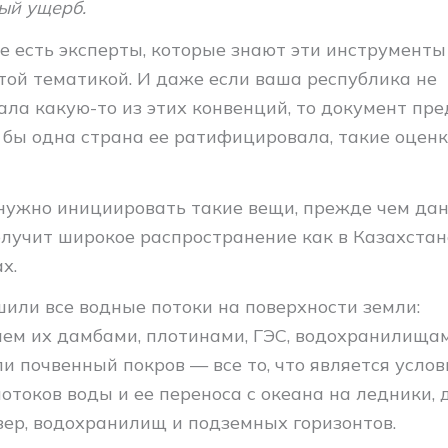
ый ущерб.
е есть эксперты, которые знают эти инструменты
той тематикой. И даже если ваша республика не
ла какую-то из этих конвенций, то документ пре
я бы одна страна ее ратифицировала, такие оцен
 нужно инициировать такие вещи, прежде чем да
лучит широкое распространение как в Казахстане
х.
или все водные потоки на поверхности земли:
ем их дамбами, плотинами, ГЭС, водохранилищам
и почвенный покров — все то, что является усло
токов воды и ее переноса с океана на ледники, 
зер, водохранилищ и подземных горизонтов.