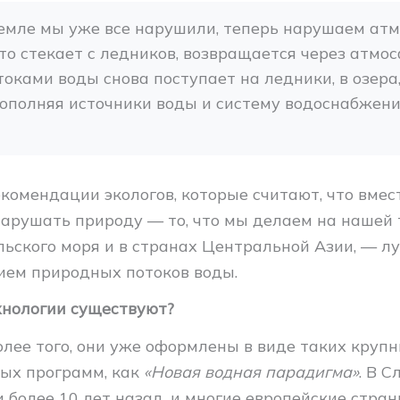
земле мы уже все нарушили, теперь нарушаем ат
что стекает с ледников, возвращается через атмо
токами воды снова поступает на ледники, в озера, 
пополняя источники воды и систему водоснабжени
комендации экологов, которые считают, что вмест
арушать природу — то, что мы делаем на нашей 
льского моря и в странах Центральной Азии, — л
ием природных потоков воды.
хнологии существуют?
олее того, они уже оформлены в виде таких круп
ых программ, как
«Новая водная парадигма»
. В С
 более 10 лет назад, и многие европейские стра