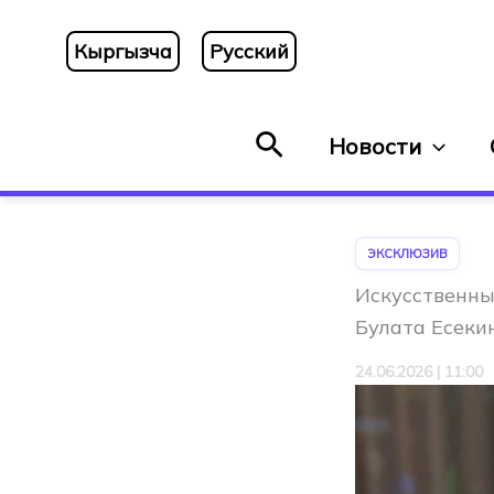
Перейти
к
Кыргызча
Русский
содержимому
Поиск
Новости
ЭКСКЛЮЗИВ
Искусственны
Булата Есеки
24.06.2026 | 11:00