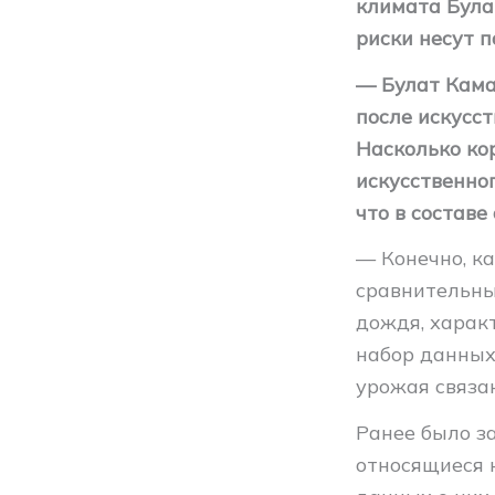
климата Була
риски несут 
— Булат Кама
после искусс
Насколько ко
искусственно
что в составе
— Конечно, ка
сравнительны
дождя, харак
набор данных,
урожая связан
Ранее было за
относящиеся 