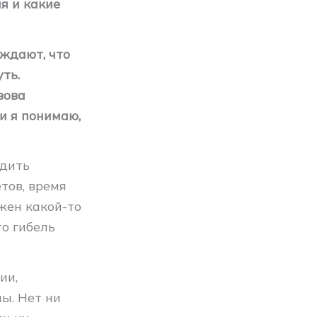
я и какие
ждают, что
ть.
зова
и я понимаю,
одить
тов, время
жен какой-то
то гибель
ии,
ы. Нет ни