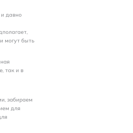
 и давно
дполагает,
ки могут быть
нная
, так и в
и, забираем
вием для
для