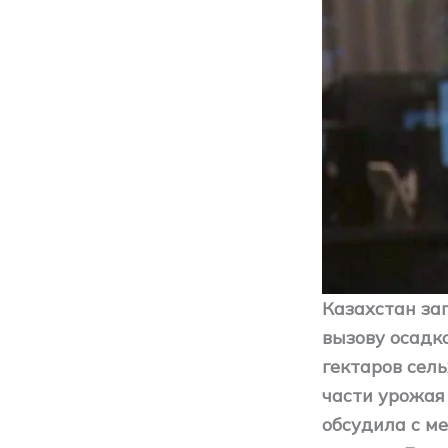
Казахстан за
вызову осадко
гектаров сел
части урожая
обсудила с м