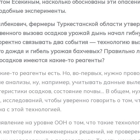
том Есекиным, насколько обоснованы эти опасени
подобные эксперименты.
лбекович, фермеры Туркестанской области утвер
твенного вызова осадков урожай дынь начал гибну
рректно связывать два события — технологию вы
го дождя и гибель урожая бахчевых? Правильно л
 осадков имеются какие-то реагенты?
кие-то реагенты есть. Но, во-первых, нужно пров
е анализы, ну, например, учитывать данные выле
теристики осадков, состояние почвы… В общем, ну
 исследований, чтобы уверенно говорить о том, ч
а с этой технологией.
явление на уровне ООН о том, что такие технолог
к категории геоинженерных решений, не проверен