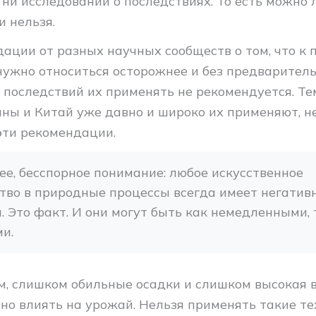
 ни исследований о последствиях. То есть можно 
и нельзя.
дации от разных научных сообществ о том, что к
нужно относиться осторожнее и без предварител
 последствий их применять не рекомендуется. Те
аны и Китай уже давно и широко их применяют, н
эти рекомендации.
ее, бесспорное понимание: любое искусственное 
во в природные процессы всегда имеет негативн
. Это факт. И они могут быть как немедленными, т
и.
м, слишком обильные осадки и слишком высокая 
но влиять на урожай. Нельзя применять такие те