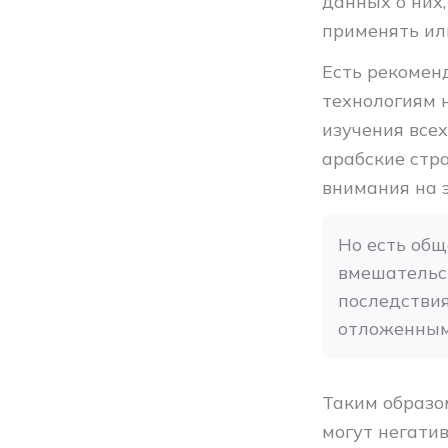
данных о них,
применять ил
Есть рекомен
технологиям 
изучения всех
арабские стр
внимания на 
Но есть общ
вмешательст
последствия
отложенным
Таким образо
могут негатив