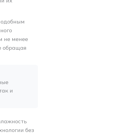
ли их
 подобным
ьного
м не менее
е обращая
ые 
ак и 
влажность
хнологии без