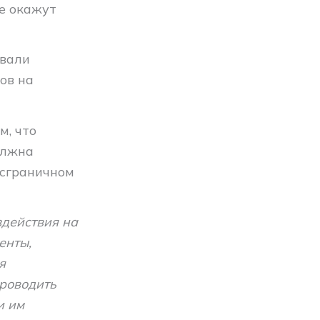
не окажут
овали
ов на
м, что
олжна
нсграничном
действия на
енты,
я
проводить
и им