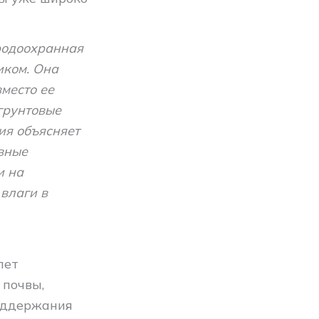
родоохранная
иком. Она
место ее
грунтовые
ия объясняет
овные
и на
 влаги в
лет
 почвы,
поддержания