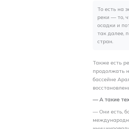
То есть на 
реки — то, 
осадки и по
так далее, 
стран.
Также есть ре
продолжать н
бассейне Ара
восстановлен
— А такие те
— Они есть, б
международн
инициировали