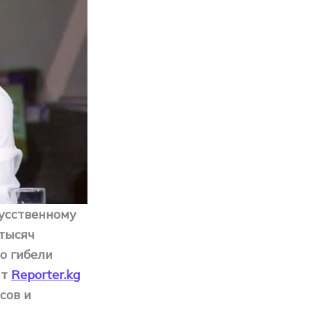
кусственному
 тысяч
о гибели
нт
Reporter.kg
сов и