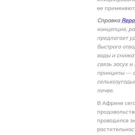
ее применяют
Справка
Repor
концепция, р
предлагает уд
быстрого отво
воды и снижа
связь засух и
принципы — со
сельхозугодья
почве.
В Африке сег
продовольстве
проводился эк
растительнос