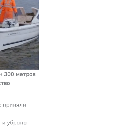
ч 300 метров
ство
х приняли
ы и убраны