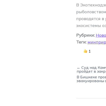
В Экотехнадз
рыболовством
проводятся в
экосистемы о
Рубрики:
Ново
Теги:
минпри
1
← Суд над Кам
пройдет в зак
В Бишкеке про
эвакуированы 