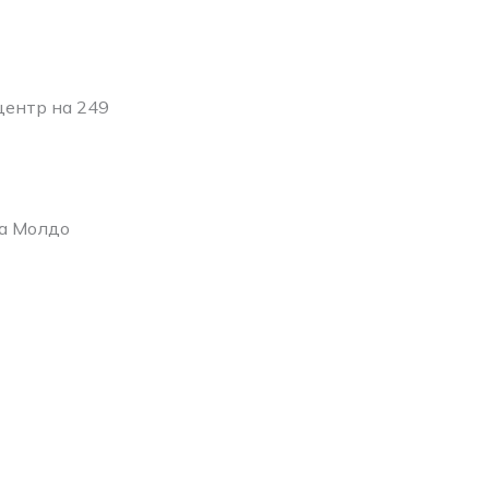
центр на 249
ка Молдо