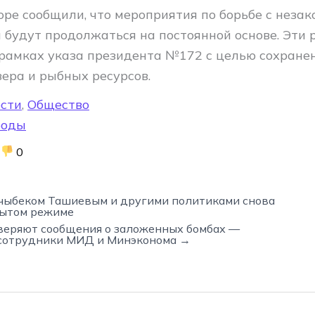
оре сообщили, что мероприятия по борьбе с неза
 будут продолжаться на постоянной основе. Эти 
 рамках указа президента №172 с целью сохране
зера и рыбных ресурсов.
сти
,
Общество
роды
0
чыбеком Ташиевым и другими политиками снова
рытом режиме
веряют сообщения о заложенных бомбах —
сотрудники МИД и Минэконома →