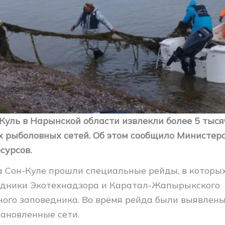
-Куль в Нарынской области извлекли более 5 тыся
х рыболовных сетей. Об этом сообщило Министер
сурсов.
а Сон-Куле прошли специальные рейды, в которы
удники Экотехнадзора и Каратал-Жапырыкского
ного заповедника. Во время рейда были выявлен
тановленные сети.