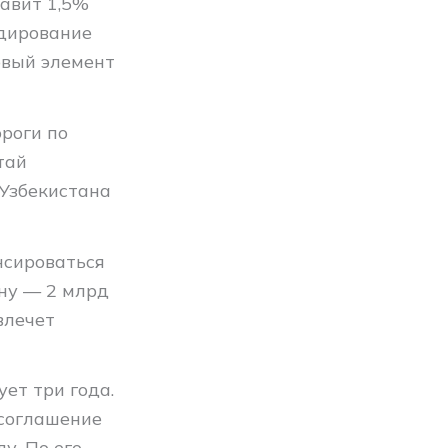
авит 1,5%
идирование
овый элемент
роги по
тай
 Узбекистана
нсироваться
ину — 2 млрд
влечет
ет три года.
 соглашение
у. По его