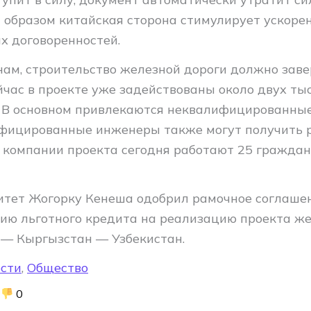
м образом китайская сторона стимулирует ускоре
х договоренностей.
нам, строительство железной дороги должно зав
ейчас в проекте уже задействованы около двух ты
 В основном привлекаются неквалифицированные
фицированные инженеры также могут получить р
компании проекта сегодня работают 25 граждан
итет Жогорку Кенеша одобрил рамочное соглаше
ию льготного кредита на реализацию проекта ж
 — Кыргызстан — Узбекистан.
сти
,
Общество
0