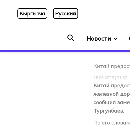
Перейти
к
Кыргызча
Русский
содержимому
Поиск
Новости
Китай предос
18.05.2026 | 21:37
Китай предос
железной дор
сообщил заме
Тургунбаев.
По его словам