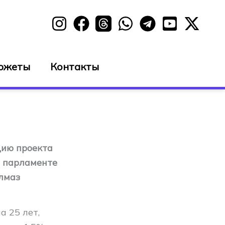
южеты
Контакты
цию проекта
в парламенте
лмаз
а 25 лет,