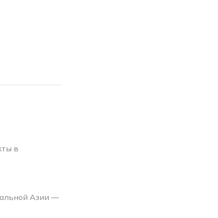
кты в
ральной Азии —