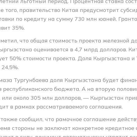
летний льготный период. Процентная ставка сост
ме того, правительство Китая предусмотрит субс
тавки по кредиту на сумму 730 млн юаней. Грант
авит 35%.
тметил, что общая стоимость проекта железной до
ыргызстана оценивается в 4,7 млрд долларов. Ки
ет 50% стоимости проекта. Доля Кыргызстана и
 24,5%.
маза Тургунбаева доля Кыргызстана будет фина
з республиканского бюджета. А на вторую полов
, или около 305 млн долларов, — Кыргызстан при
дит в рамках рассматриваемого соглашения.
также сообщил, что рамочное соглашение действу
время стороны не заключат конкретное кредитное
тупит в силу, документ автоматически утратит сил