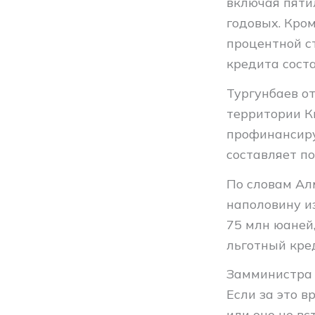
включая пяти
годовых. Кро
процентной с
кредита сост
Тургунбаев о
территории К
профинансиру
составляет по
По словам Ал
наполовину и
75 млн юаней
льготный кре
Замминистра 
Если за это 
или оно не вс