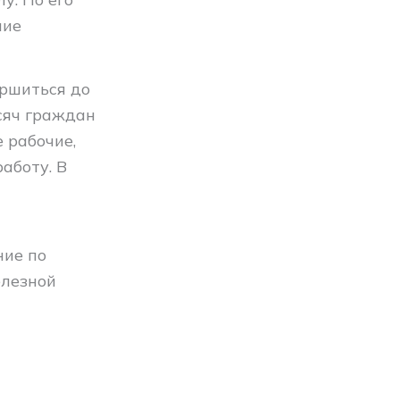
ние
ершиться до
сяч граждан
 рабочие,
аботу. В
ние по
елезной