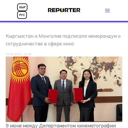
Перейти
КЫР
к
РУС
содержимому
Кыргызстан и Монголия подписали меморандум о
сотрудничестве в сфере кино
10.06.2026 | 10:48
9 июня между Департаментом кинематографии