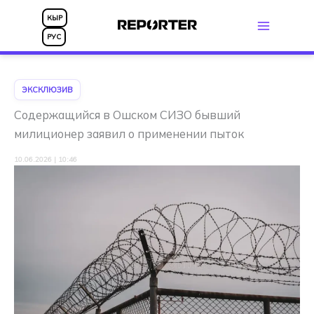
Перейти
КЫР
к
РУС
содержимому
ЭКСКЛЮЗИВ
Содержащийся в Ошском СИЗО бывший
милиционер заявил о применении пыток
10.06.2026 | 10:46