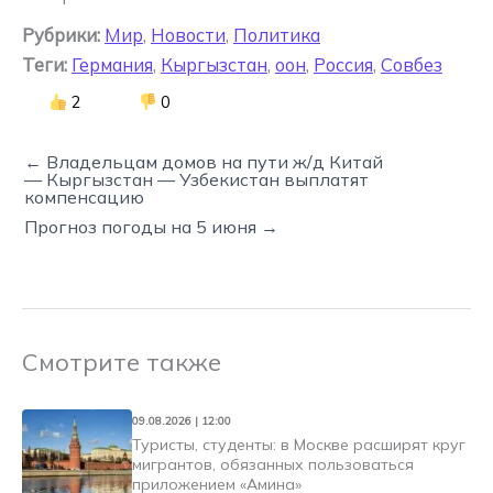
Рубрики:
Мир
,
Новости
,
Политика
Теги:
Германия
,
Кыргызстан
,
оон
,
Россия
,
Совбез
2
0
← Владельцам домов на пути ж/д Китай
— Кыргызстан — Узбекистан выплатят
компенсацию
Прогноз погоды на 5 июня →
Смотрите также
09.08.2026 | 12:00
Туристы, студенты: в Москве расширят круг
мигрантов, обязанных пользоваться
приложением «Амина»