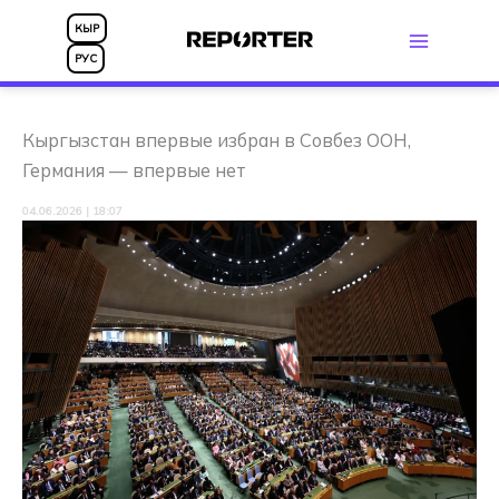
Перейти
КЫР
к
РУС
содержимому
Кыргызстан впервые избран в Совбез ООН,
Германия — впервые нет
04.06.2026 | 18:07