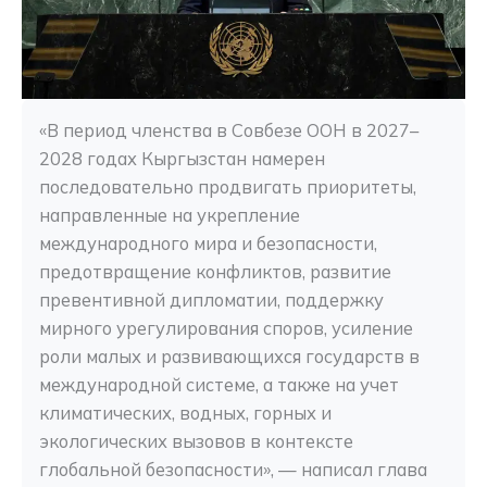
«В период членства в Совбезе ООН в 2027–
2028 годах Кыргызстан намерен 
последовательно продвигать приоритеты, 
направленные на укрепление 
международного мира и безопасности, 
предотвращение конфликтов, развитие 
превентивной дипломатии, поддержку 
мирного урегулирования споров, усиление 
роли малых и развивающихся государств в 
международной системе, а также на учет 
климатических, водных, горных и 
экологических вызовов в контексте 
глобальной безопасности», — написал глава 