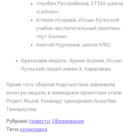
Улукбек Русланбеков, STEM-школа
«Сейтек»;
Атахан Исираев, Иссык-Кульский
учебно-воспитательный комплекс
«Кут Билим»;
Анатай Нурланов, школа №61;
Бронзовая медаль: Эржан Асанов, Иссык-
Кульский лицей имени Х. Карасаева.
Кроме того, сборная Кыргызстана завоевала
золотую медаль в командном проектном этапе
Project Round. Команду тренировал Асхатбек
Темиркулов.
Рубрики:
Новости
,
Образование
Теги:
олимпиада