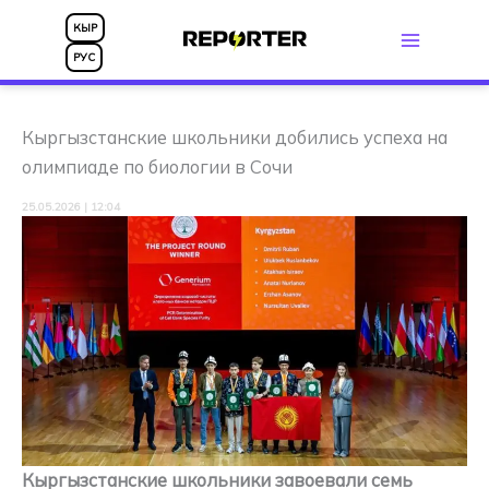
Перейти
КЫР
к
РУС
содержимому
Кыргызстанские школьники добились успеха на
олимпиаде по биологии в Сочи
25.05.2026 | 12:04
Кыргызстанские школьники завоевали семь