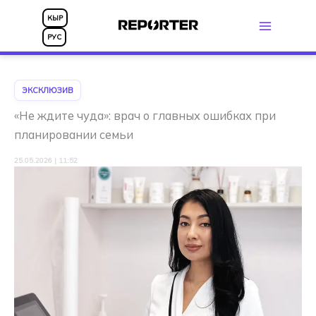
Перейти
КЫР
к
РУС
содержимому
ЭКСКЛЮЗИВ
«Не ждите чуда»: врач о главных ошибках при
планировании семьи
25.05.2026 | 11:52