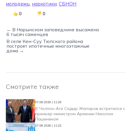
молодежь
,
наркотики
,
СБНОН
0
0
← В Нарынском заповеднике высажено
6 тысяч саженцев
В селе Кен-Суу Тюпского района
построят ипотечные многоэтажные
дома →
Смотрите также
07.08.2026 | 11:29
В Чолпон-Ате Садыр Жапаров встретился с
премьер-министром Армении Николом
Пашиняном
07.08.2026 | 11:22