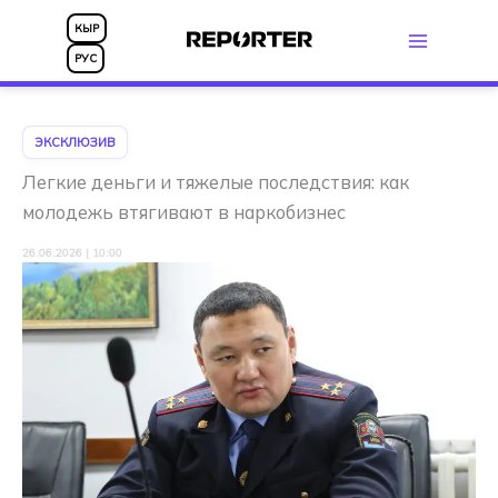
Перейти
КЫР
к
РУС
содержимому
ЭКСКЛЮЗИВ
Легкие деньги и тяжелые последствия: как
молодежь втягивают в наркобизнес
26.06.2026 | 10:00