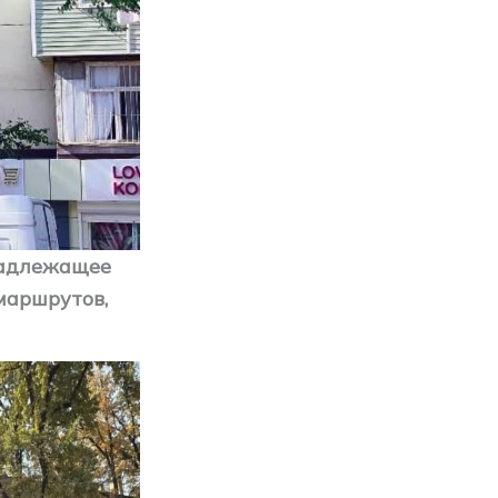
надлежащее
маршрутов,