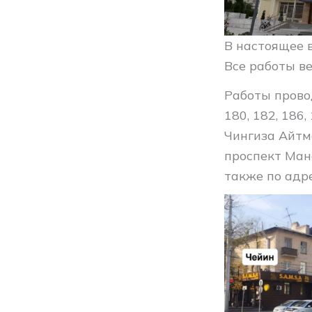
В настоящее в
Все работы в
Работы провод
180, 182, 186,
Чингиза Айтмато
проспект Манас
также по адр