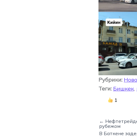
Рубрики:
Ново
Теги:
Бишкек
,
1
← Нефтетрейде
рубежом
В Баткене зад