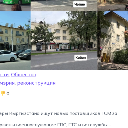
сти
,
Общество
мэрия
,
реконструкция
0
ры Кыргызстана ищут новых поставщиков ГСМ за
ержаны военнослужащие ГПС, ГТС и ветслужбы –