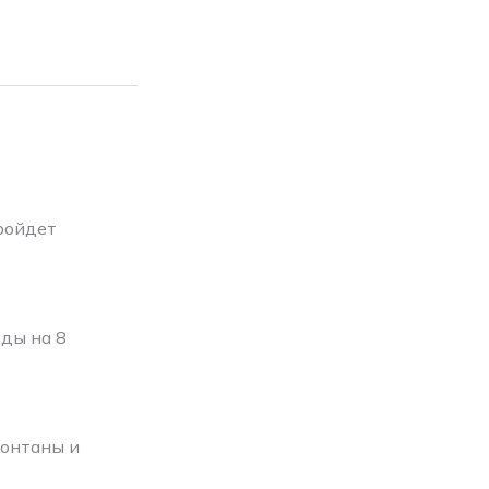
пройдет
ды на 8
фонтаны и