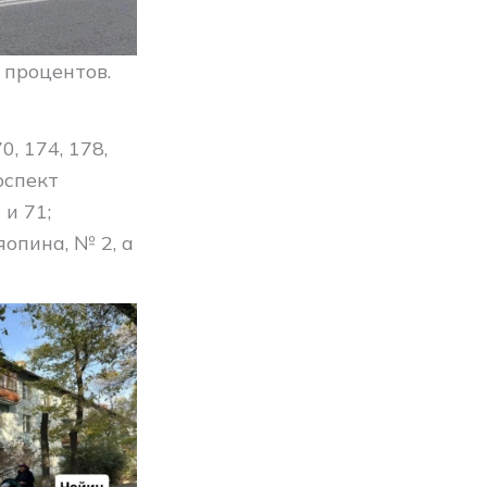
 процентов.
, 174, 178,
роспект
 и 71;
яопина, № 2, а