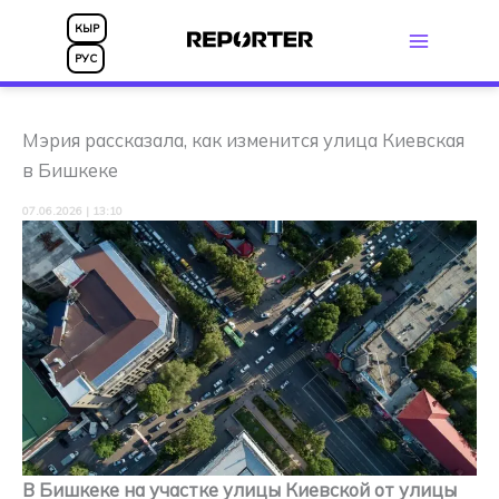
Перейти
КЫР
к
РУС
содержимому
Мэрия рассказала, как изменится улица Киевская
в Бишкеке
07.06.2026 | 13:10
В Бишкеке на участке улицы Киевской от улицы