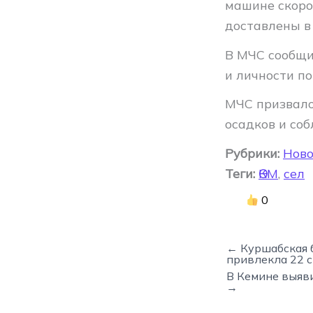
машине скоро
доставлены в
В МЧС сообщи
и личности п
МЧС призвало
осадков и со
Рубрики:
Ново
Теги:
ӨКМ
,
сел
0
← Куршабская 
привлекла 22 
В Кемине выяв
→