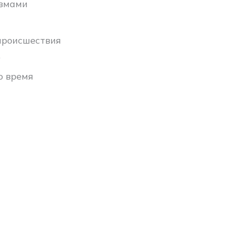
авмами
 происшествия
.
о время