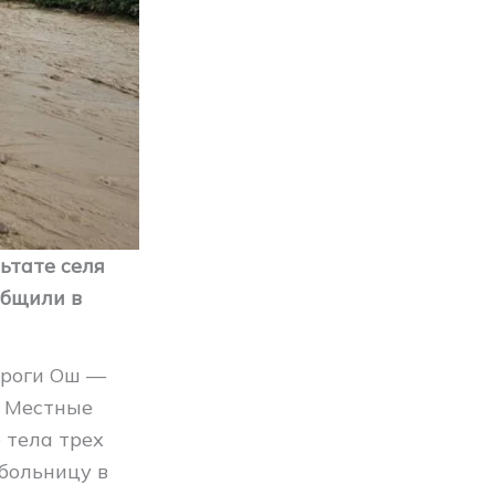
ьтате селя
общили в
ороги Ош —
. Местные
 тела трех
 больницу в