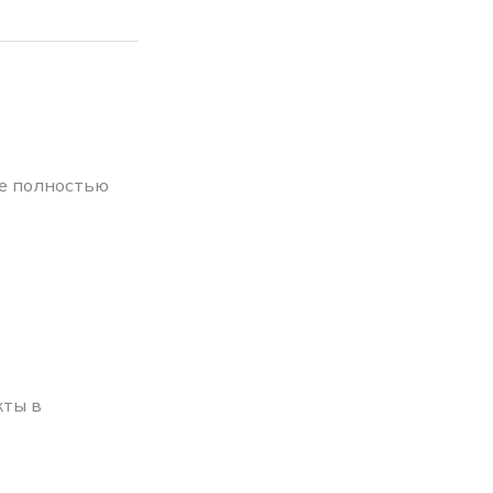
е полностью
кты в