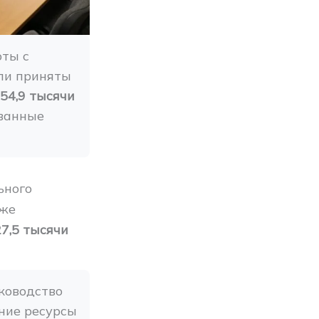
ты с 
ли приняты 
54,9 тысячи 
ванные 
ьного
кже
7,5 тысячи
ководство 
ие ресурсы 