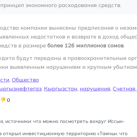
принцип экономного расходования средств.
водства компании вынесены предписания о неза
ыявленных недостатков и возврате в доход обще
редств в размере
более 126 миллионов сомов
.
дита будут переданы в правоохранительные орг
нки выявленным нарушениям и крупным убыткам
сти
,
Общество
ыргызнефтегаз
,
Кыргызстан
,
нарушения
,
Счетная
0
а, источники: что можно посмотреть вокруг Иссык-
 открыл инвестиционную территорию «Тамчы»: что