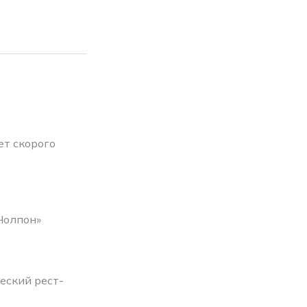
ет скорого
Чолпон»
еский рест-