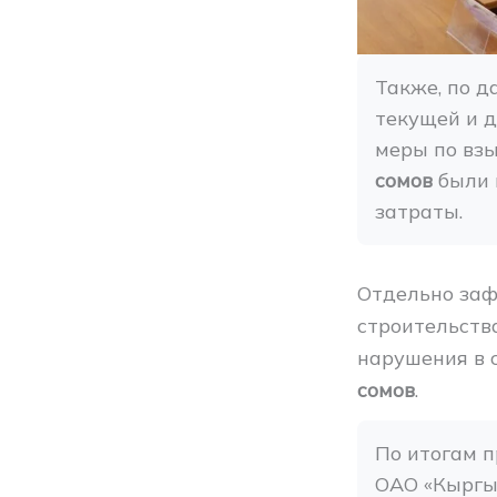
Также, по д
текущей и д
меры по вз
сомов
 были
затраты.
Отдельно заф
строительств
нарушения в 
сомов
.
По итогам п
ОАО «Кыргы