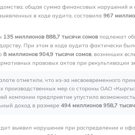
домства, общая сумма финансовых нарушений и 
 выявленных в ходе аудита, составила
967 миллио
мы
135 миллионов 888,7 тысячи сомов
подлежат об
дарству. При этом в ходе аудита фактически был
но
8 миллионов 904,9 тысячи сомов
, возникших всл
рмативных правовых актов при рекультивации з
алате отметили, что из-за несвоевременного прин
х производственных мер со стороны ОАО «Кыргыз
ней компании предприятие упустило возможность
ьный доход в размере 
494 миллионов 958,7 тысяч
аудит выявил нарушения при распределении и оф