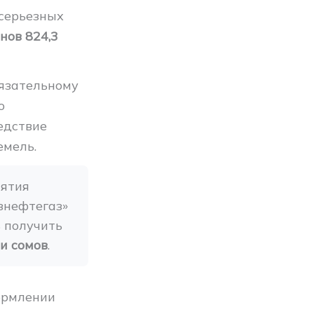
серьезных
нов 824,3
язательному
о
едствие
емель.
ятия 
нефтегаз» 
 получить 
и сомов
.
ормлении