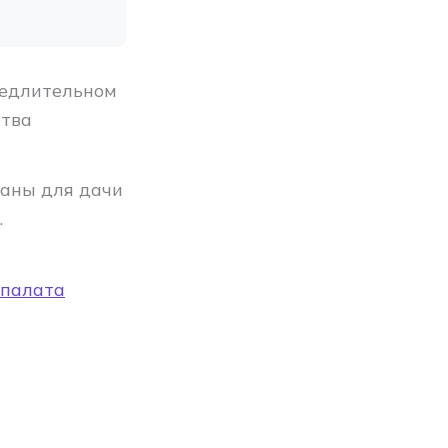
медлительном
ства
аны для дачи
.
 палата