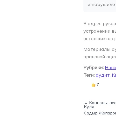
и нарушило 
В адрес руко
устранении в
оставшихся с
Материалы ау
правовой оце
Рубрики:
Ново
Теги:
аудит
,
К
0
← Каньоны, лес
Куля
Садыр Жапаров